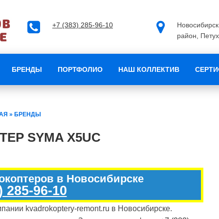
+7 (383) 285-96-10
Новосибирск
район, ​Пету
БРЕНДЫ
ПОРТФОЛИО
НАШ КОЛЛЕКТИВ
СЕРТ
АЯ
»
БРЕНДЫ
ТЕР SYMA X5UC
рокоптеров в Новосибирске
) 285-96-10
ании kvadrokoptery-remont.ru в Новосибирске.