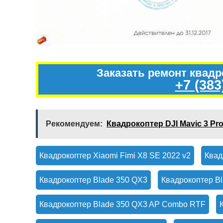
Заказать ремонт квад
+7 (383
Рекомендуем:
Квадрокоптер DJI Mavic 3 Pr
Квадрокоптер Xiaomi Fimi X8 SE 2022 v2
Квад
Квадрокоптер Blade 350 QX3
Квадрокоптер B
Квадрокоптер Blade 350 QX3 AP Combo RTF